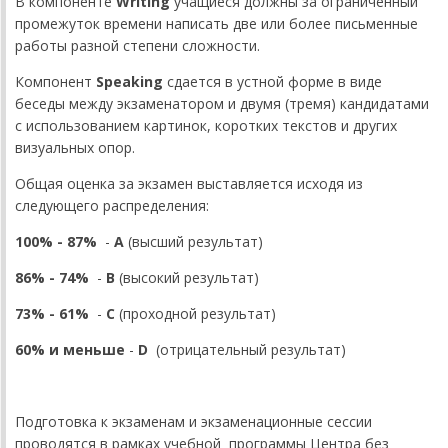
В компоненте
Writing
учащиеся должны за ограниченный
промежуток времени написать две или более письменные
работы разной степени сложности.
Компонент
Speaking
сдается в устной форме в виде
беседы между экзаменатором и двумя (тремя) кандидатами
с использованием картинок, коротких текстов и других
визуальных опор.
Общая оценка за экзамен выставляется исходя из
следующего распределения:
100% - 87%
-
А
(высший результат)
86% - 74%
-
В
(высокий результат)
73% - 61%
-
С
(проходной результат)
60% и меньше
-
D
(отрицательный результат)
Подготовка к экзаменам и экзаменационные сессии
проводятся в рамках учебной программы Центра без